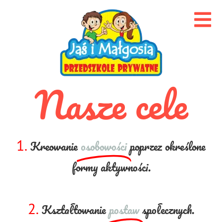
Nasze cele
1.
Kreowanie
osobowości
poprzez określone
formy aktywności.
2.
Kształtowanie
postaw
społecznych.